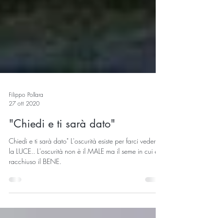
Filippo Pollara
27 ott 2020
"Chiedi e ti sarà dato"
Chiedi e ti sarà dato" L'oscurità esiste per farci vedere
la LUCE.. L'oscurità non è il MALE ma il seme in cui è
racchiuso il BENE.