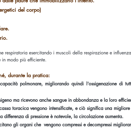
e dalle paure che immobilizzano l’intento.
nergetici del corpo)
lare.
rio.
 respiratoria esercitando i muscoli della respirazione e influenzan
 in modo più efficiente.
é, durante la pratica:
capacità polmonare, migliorando quindi l’ossigenazione di tut
sigeno ma ricevono anche sangue in abbondanza e la loro efficie
 cassa toracica vengono intensificate, e ciò significa una miglior
la differenza di pressione è notevole, la circolazione aumenta.
ecitano gli organi che vengono compressi e decompressi miglioran