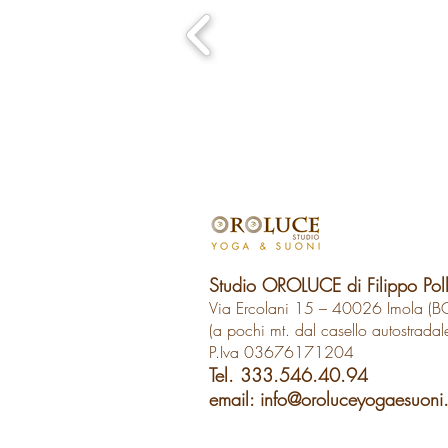
Studio OROLUCE di Filippo Pol
Via Ercolani 15 – 40026 Imola (B
(a pochi mt. dal casello autostradal
P.Iva 03676171204
Tel. 333.546.40.94
email:
info@oroluceyogaesuoni.