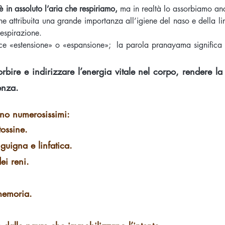
è in assoluto l’aria che respiriamo,
ma in realtà lo assorbiamo anc
ne attribuita una grande importanza all’igiene del naso e della l
respirazione.
ce «estensione» o «espansione»; la parola pranayama significa 
bire e indirizzare l’energia vitale nel corpo, rendere la
enza.
ono numerosissimi:
tossine.
guigna e linfatica.
ei reni.
memoria.