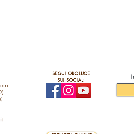
SEGUI OROLUCE
I
SUI SOCIAL:
lara
O)
e)
it