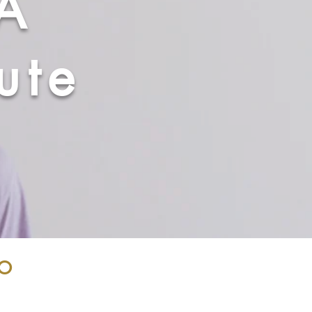
A
ute
o