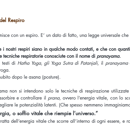
el Respiro
finisce con un espiro. E’ un dato di fatto, una legge universale che 
e i nostri respiri siano in qualche modo contati, e che con quan
e tecniche respiratorie conosciute con il nome di
pranayama.
 testi di
Hatha Yoga, gli Yoga Sutra di Patanjali,
il
pranayama
c
yoga.
subito dopo le asana (posture).
yama non si intendono solo le tecniche di respirazione utilizza
ssorbire e controllare il
prana,
ovvero l’energia vitale, con lo sc
isvegliare le potenzialità latenti. (Che spesso nemmeno immaginiam
rgia, o soffio vitale che riempie l’universo.”
ratta dell’energia vitale che scorre all’interno di ogni essere, e r