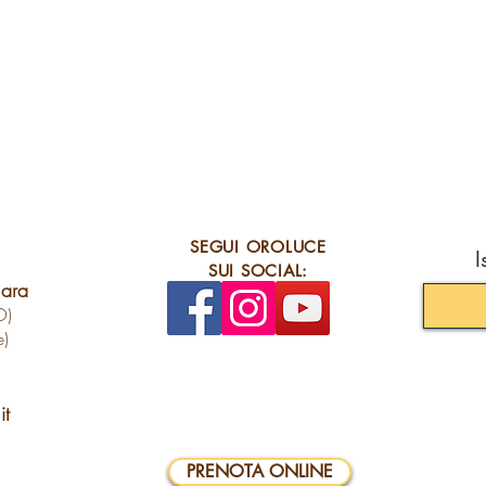
SEGUI OROLUCE
I
SUI SOCIAL:
lara
O)
e)
it
PRENOTA ONLINE