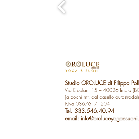
Studio OROLUCE di Filippo Pol
Via Ercolani 15 – 40026 Imola (B
(a pochi mt. dal casello autostradal
P.Iva 03676171204
Tel. 333.546.40.94
email:
info@oroluceyogaesuoni.