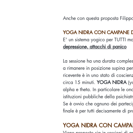
Anche con questa proposta Filippo
YOGA NIDRA CON CAMPANE D
E' un sistema yogico per TUTTI ma
depressione, attacchi di panico
La sessione ha una durata compless
a rimanere in posizione supina pe
ricevente è in uno stato di coscie
circa 15 minuti.
YOGA NIDRA
(yo
alpha e theta. In particolare le on
istituzioni pubbliche della psichia
Se è ovvio che ognuno dei partecip
finale è per tutti decisamente di p
YOGA NIDRA CON CAMPANE DI 
Viene proposto sia in sessioni di 