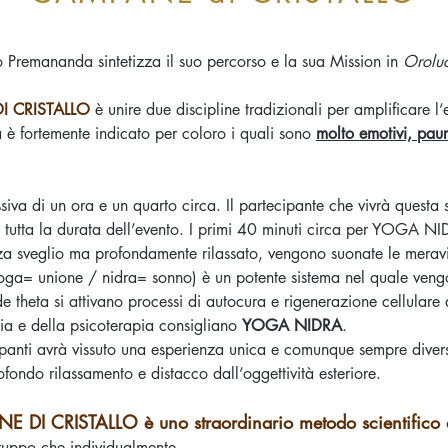
 Premananda sintetizza il suo percorso e la sua Mission in
Oroluc
I CRISTALLO
è unire due discipline tradizionali per amplificar
 è fortemente indicato per coloro i quali sono
molto emotivi, paure
iva di un ora e un quarto circa. Il partecipante che vivrà questa s
r tutta la durata dell’evento. I primi 40 minuti circa per YOGA N
nza sveglio ma profondamente rilassato, vengono suonate le meravi
ga= unione / nidra= sonno) è un potente sistema nel quale vengo
de theta si attivano processi di autocura e rigenerazione cellular
tria e della psicoterapia consigliano
YOGA NIDRA
.
anti avrà vissuto una esperienza unica e comunque sempre diversa 
rofondo rilassamento e distacco dall’oggettività esteriore.
CRISTALLO è uno straordinario metodo scientifico an
gruppo che individualmente.