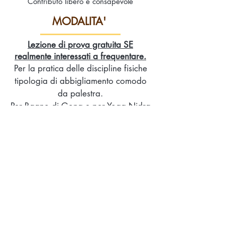
Contributo libero e consapevole
MODALITA'
Lezione di prova gratuita SE
realmente interessati a frequentare.
Per la pratica delle discipline fisiche
tipologia di abbigliamento comodo
da palestra.
Per Bagno di Gong e per Yoga Nidra
con campane di cristallo non è
richiesto movimento fisico pertanto
libertà di scelta nell’abbigliamento.
Prenotazione online indispensabile e
giungere in studio con 10-15 minuti
prima della lezione/evento
per registrazione e sistemazione.
PRENOTA ONLINE