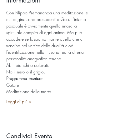
Informazioni
Con Filippo Premananda una meditazione le 
cui origine sono precedenti a Gesù.L'intento 
pasquale è ovviamente quella rinascita 
spirituale compito dì ogni anima. Ma può 
accadere se lasciamo morire quello che ci 
trascina nel vortice della dualità cioè 
l'identificazione nella illusoria realtà di una 
personalità anagrafica terrena. 
Abiti bianchi o colorati. 
No il nero o il grigio. 
Programma tecnico
:
Catarsi 
Meditazione della morte 
Leggi di più >
Condividi Evento