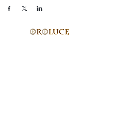
Studio OROLUCE di Filippo Pollara
Via Ercolani 15 – 40026 Imola (BO)
(a pochi mt. dal casello autostradale)
P.Iva
03676171204
Tel.
333.546.40.94
email:
info@oroluceyogaesuoni.it
SEGUI OROLUCE
SUI SOCIAL:
PRENOTA ONLINE
2020 Created by
CHiRGRAPHICS.IT