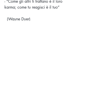
- “Come gli altri ti trattano è il loro 
karma; come tu reagisci è il tuo”
  (Wayne Dyer)
Commenti
Scrivi un commento...