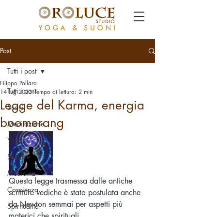
Post
Tutti i post
Filippo Pollara
Tutti i post
14 lug 2023
Tempo di lettura: 2 min
Legge del Karma, energia
Suoni
boomerang
Meditazione
Yoga
Scienze
Medicina
Questa legge trasmessa dalle antiche 
Coscienza
scritture vediche è stata postulata anche 
da Newton semmai per aspetti più  
Spiritualità
materici che spirituali.