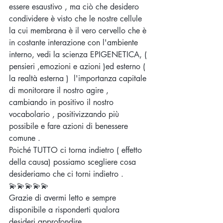
essere esaustivo , ma ciò che desidero 
condividere è visto che le nostre cellule 
la cui membrana è il vero cervello che è 
in costante interazione con l'ambiente 
interno, vedi la scienza EPIGENETICA, ( 
pensieri ,emozioni e azioni )ed esterno ( 
la realtà esterna )  l'importanza capitale 
di monitorare il nostro agire , 
cambiando in positivo il nostro 
vocabolario , positivizzando più 
possibile e fare azioni di benessere 
comune .
Poiché TUTTO ci torna indietro ( effetto 
della causa) possiamo scegliere cosa 
desideriamo che ci torni indietro .
💫💫💫💫💫
Grazie di avermi letto e sempre 
disponibile a risponderti qualora 
desideri approfondire.