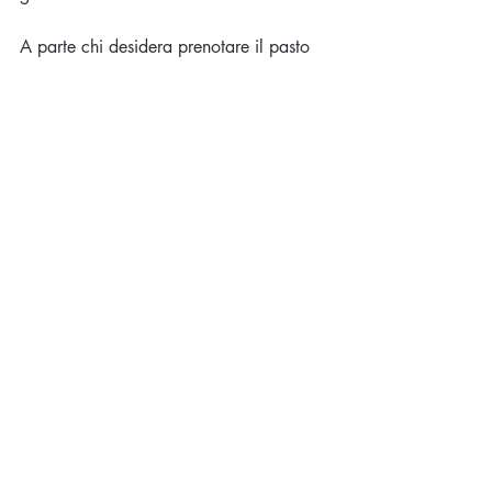
A parte chi desidera prenotare il pasto 
completo  vegetariano preparato in loco 
dalla cucina del Podere. 
( 17,00 euro) 
Vedi programma costi e modalità dal 
sito www.oroluceyogaesuoni.it 
Per info messaggio al 333 546 4094
Commenti