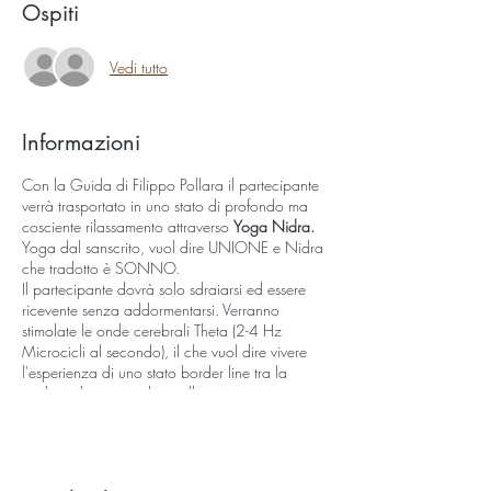
Ospiti
Vedi tutto
Informazioni
Con la Guida di Filippo Pollara il partecipante
verrà trasportato in uno stato di profondo ma
cosciente rilassamento attraverso
Yoga Nidra.
Yoga dal sanscrito, vuol dire UNIONE e Nidra
che tradotto è SONNO.
Il partecipante dovrà solo sdraiarsi ed essere
ricevente senza addormentarsi. Verranno
stimolate le onde cerebrali Theta (2-4 Hz
Microcicli al secondo), il che vuol dire vivere
l'esperienza di uno stato border line tra la
veglia e il sonno e da quello stato potremo
creare il miglior intento dell'anima. L'aula dello
Studio Oroluce è di per sè carica
energeticamente da tutte le pratiche meditative-
yogiche nonchè la cromoterapia attraverso la