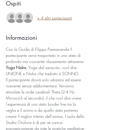
Ospiti
+ 4 altri partecipanti
Informazioni
Con la Guida di Filippo Premananda il 
partecipante verrà trasportato in uno stato di 
profondo ma cosciente rilassamento attraverso 
Yoga Nidra. 
Yoga dal sanscrito, vuol dire 
UNIONE e Nidra che tradotto è SONNO. 
Il partecipante dovrà solo sdraiarsi ed essere 
ricevente senza addormentarsi. Verranno 
stimolate le onde cerebrali Theta (2-4 Hz 
Microcicli al secondo), il che vuol dire vivere 
l'esperienza di uno stato border line tra la 
veglia e il sonno e da quello stato potremo 
creare il miglior intento dell'anima. L'aula dello 
Studio Oroluce è di per sè carica 
energeticamente da tutte le pratiche meditative-