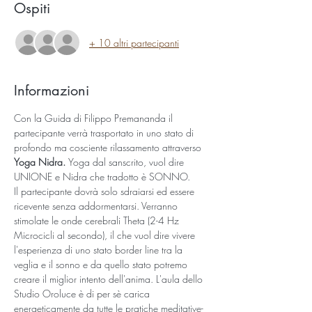
Ospiti
+ 10 altri partecipanti
Informazioni
Con la Guida di Filippo Premananda il 
partecipante verrà trasportato in uno stato di 
profondo ma cosciente rilassamento attraverso 
Yoga Nidra. 
Yoga dal sanscrito, vuol dire 
UNIONE e Nidra che tradotto è SONNO. 
Il partecipante dovrà solo sdraiarsi ed essere 
ricevente senza addormentarsi. Verranno 
stimolate le onde cerebrali Theta (2-4 Hz 
Microcicli al secondo), il che vuol dire vivere 
l'esperienza di uno stato border line tra la 
veglia e il sonno e da quello stato potremo 
creare il miglior intento dell'anima. L'aula dello 
Studio Oroluce è di per sè carica 
energeticamente da tutte le pratiche meditative-