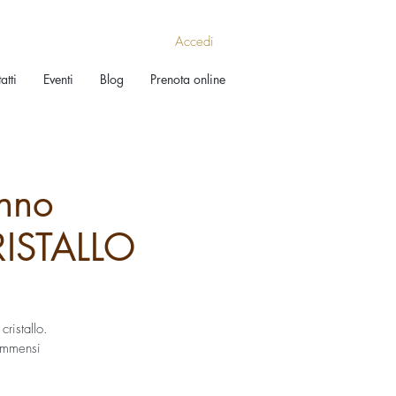
Accedi
atti
Eventi
Blog
Prenota online
nno
ISTALLO
ristallo.
 immensi