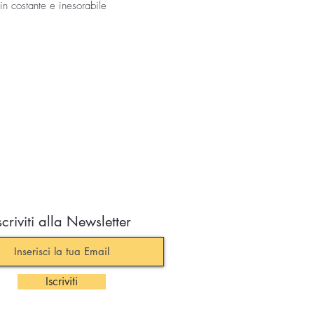
n costante e inesorabile
i i corpi energetici.
corso di consapevolezza,
etta d'acqua.
Se vuoi puoi scaricare l'APP
care e cancellare. grazie
scriviti alla Newsletter
Iscriviti