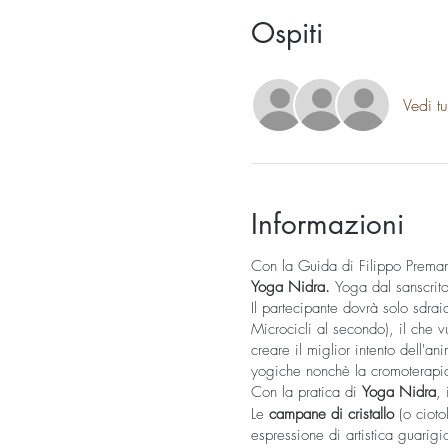
Ospiti
Vedi tu
Informazioni
Con la Guida di Filippo Premana
Yoga Nidra.
Yoga dal sanscri
Il partecipante dovrà solo sdra
Microcicli al secondo), il che v
creare il miglior intento dell'a
yogiche nonchè la cromoterapia 
Con la pratica di
Yoga Nidra
,
Le
campane di cristallo
(o cioto
espressione di artistica guarig