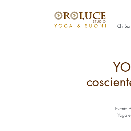
Chi So
YO
coscie
Evento A
Yoga e 