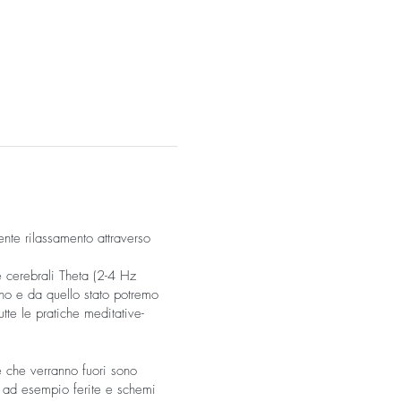
nte rilassamento attraverso
e cerebrali Theta (2-4 Hz
onno e da quello stato potremo
tte le pratiche meditative-
e che verranno fuori sono
i ad esempio ferite e schemi