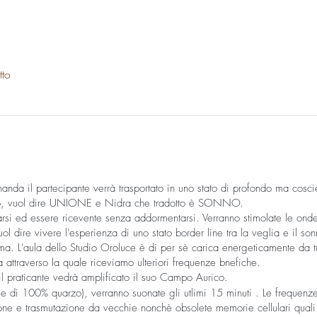
tto
nda il partecipante verrà trasportato in uno stato di profondo ma coscie
to, vuol dire UNIONE e Nidra che tradotto è SONNO.
iarsi ed essere ricevente senza addormentarsi. Verranno stimolate le ond
uol dire vivere l'esperienza di uno stato border line tra la veglia e il s
nima. L'aula dello Studio Oroluce è di per sè carica energeticamente da tu
attraverso la quale riceviamo ulteriori frequenze bnefiche.
 il praticante vedrà amplificato il suo Campo Aurico.
le di 100% quarzo), verranno suonate gli utlimi 15 minuti . Le frequenz
ione e trasmutazione da vecchie nonchè obsolete memorie cellulari qual