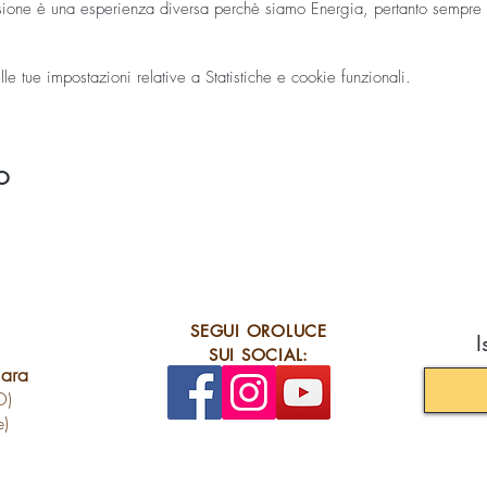
asione è una esperienza diversa perchè siamo Energia, pertanto sempre i
ale.
disciplina ANTISTRESS, di grande pulizia energetica dell'aura e di tutt
 tue impostazioni relative a Statistiche e cookie funzionali.
a settimanalmente (
vedi
programma Corsi
) come un vero e proprio per
essera a scalare da 4 o 9 sessioni con relativo risparmio.
a di
costi e modalità
.
o
re una copertina leggera, un piccolo cuscino per la testa e una bottigli
icare energeticamente.
RENOTA ON LINE IN QUESTO EVENTO . ti arriva la conferma via mail. 
eglio le tue prenotazioni senza guardare le mail. Per prenotare modifi
SEGUI OROLUCE
I
SUI SOCIAL:
lara
O)
e)