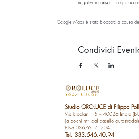
negativi inconsci. In ogni occ
mutamento anche solo emozion
YOGA NIDRA è una straordinaria 
Google Maps è stato bloccato a causa delle
Questa disciplina viene propost
trasmutazione e guarigione.
Contributo 20.00 euro oppure t
Per ulteriori info vai alla pagin
Condividi Event
Per questo evento portarsi semp
Se volete anche oggetti da car
Prenotazione indispensabile P
SPACES BY WIX per gestire al m
Studio OROLUCE di Filippo Pol
Via Ercolani 15 – 40026 Imola (B
(a pochi mt. dal casello autostradal
P.Iva 03676171204
Tel. 333.546.40.94