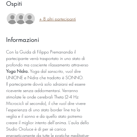
Ospiti
+ 8 altri partecipanti
Informazioni
Con la Guida di Filippo Premananda il 
partecipante verrà trasportato in uno stato di 
profondo ma cosciente rilassamento attraverso 
Yoga Nidra. 
Yoga dal sanscrito, vuol dire 
UNIONE e Nidra che tradotto è SONNO. 
Il partecipante dovrà solo sdraiarsi ed essere 
ricevente senza addormentarsi. Verranno 
stimolate le onde cerebrali Theta (2-4 Hz 
Microcicli al secondo), il che vuol dire vivere 
l'esperienza di uno stato border line tra la 
veglia e il sonno e da quello stato potremo 
creare il miglior intento dell'anima. L'aula dello 
Studio Oroluce è di per sè carica 
energeticamente da tutte le pratiche meditative-