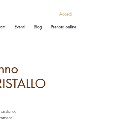
Accedi
atti
Eventi
Blog
Prenota online
nno
ISTALLO
ristallo.
 immensi