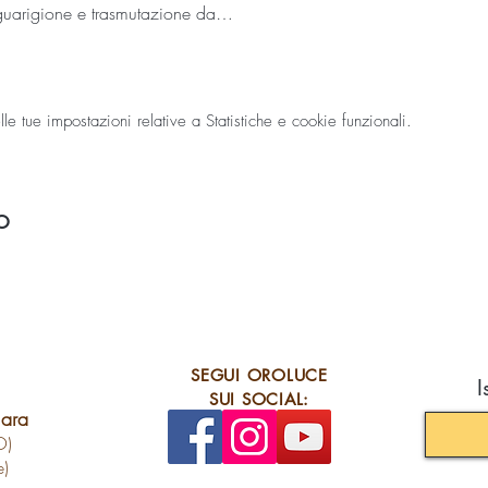
a guarigione e trasmutazione da…
 tue impostazioni relative a Statistiche e cookie funzionali.
o
SEGUI OROLUCE
I
SUI SOCIAL:
lara
O)
e)