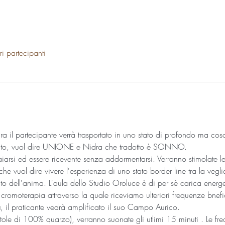
ri partecipanti
a il partecipante verrà trasportato in uno stato di profondo ma cosc
ito, vuol dire UNIONE e Nidra che tradotto è SONNO. 
aiarsi ed essere ricevente senza addormentarsi. Verranno stimolate l
che vuol dire vivere l'esperienza di uno stato border line tra la vegli
nto dell'anima. L'aula dello Studio Oroluce è di per sè carica energe
cromoterapia attraverso la quale riceviamo ulteriori frequenze bnefi
a
, il praticante vedrà amplificato il suo Campo Aurico.  
otole di 100% quarzo), verranno suonate gli utlimi 15 minuti . Le fr