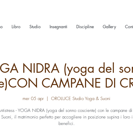
no
Libro
Studio
Insegnanti
Discipline
Gallery
Cont
GA NIDRA (yoga del so
nte)CON CAMPANE DI CR
mer 05 apr
  |  
OROLUCE Studio Yoga & Suoni
ntistress - YOGA NIDRA (yoga del sonno cosciente) con le campane di c
Suoni, il matrimonio perfetto per accogliere in posizione supina i loro
benefici.