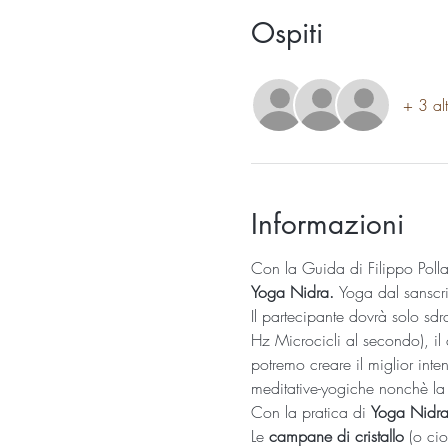
Ospiti
+ 3 alt
Informazioni
Con la Guida di Filippo Pollar
Yoga Nidra. 
Yoga dal sanscr
Il partecipante dovrà solo sdr
Hz Microcicli al secondo), il 
potremo creare il miglior inte
meditative-yogiche nonchè la 
Con la pratica di 
Yoga Nidr
Le 
campane di cristallo
 (o ci