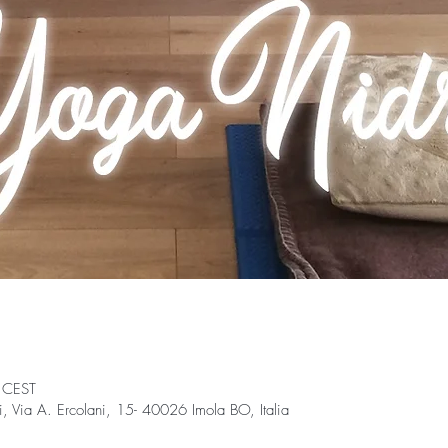
 CEST
Via A. Ercolani, 15- 40026 Imola BO, Italia