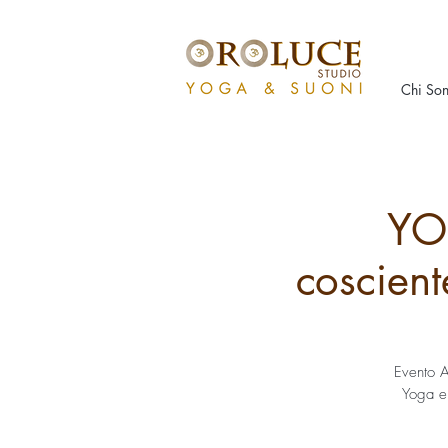
Chi So
YO
coscie
Evento A
Yoga e 