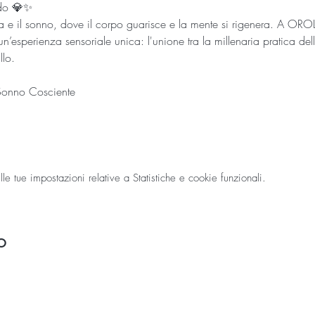
ndo 💎✨
eglia e il sonno, dove il corpo guarisce e la mente si rigenera. 
n’esperienza sensoriale unica: l'unione tra la millenaria pratica de
llo.
 Sonno Cosciente
 tue impostazioni relative a Statistiche e cookie funzionali.
o