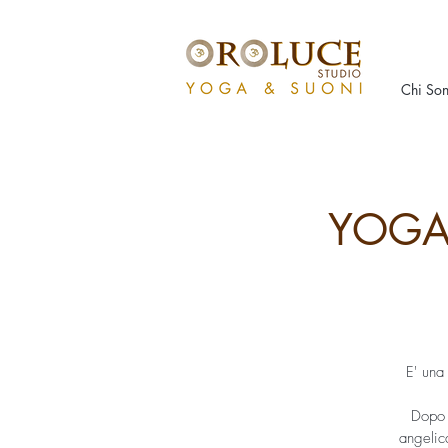
Chi So
YOGA 
E' una
Dopo 
angelica