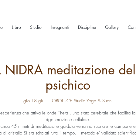
no
Libro
Studio
Insegnanti
Discipline
Gallery
Cont
NIDRA meditazione del
psichico
gio 18 giu
  |  
OROLUCE Studio Yoga & Suoni
 esperienza che attiva le onde Theta , uno stato cerebrale che facilita la
rigenerazione cellulare.
circa 45 minuti di meditazione guidata verranno suonate le campane e 
 di cristallo Si sta sdraiati tutto il tempo. Il metodo e' validato scientifi