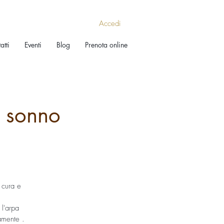
Accedi
atti
Eventi
Blog
Prenota online
 sonno
 cura e
l'arpa
camente .