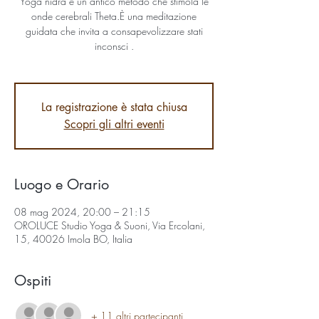
Yoga nidra è un antico metodo che stimola le
onde cerebrali Theta.È una meditazione
guidata che invita a consapevolizzare stati
inconsci .
La registrazione è stata chiusa
Scopri gli altri eventi
Luogo e Orario
08 mag 2024, 20:00 – 21:15
OROLUCE Studio Yoga & Suoni, Via Ercolani,
15, 40026 Imola BO, Italia
Ospiti
+ 11 altri partecipanti