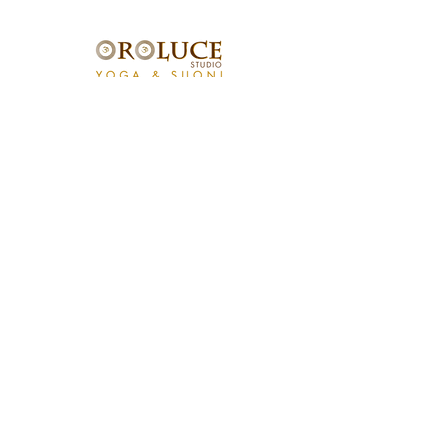
Studio OROLUCE di Filippo Pollara
Via Ercolani 15 – 40026 Imola (BO)
(a pochi mt. dal casello autostradale)
P.Iva
03676171204
Tel.
333.546.40.94
email:
info@oroluceyogaesuoni.it
SEGUI OROLUCE
SUI SOCIAL:
PRENOTA ONLINE
2020 Created by
CHiRGRAPHICS.IT
- Tutti i diritti sono riservati
Policy Privacy
Cookies