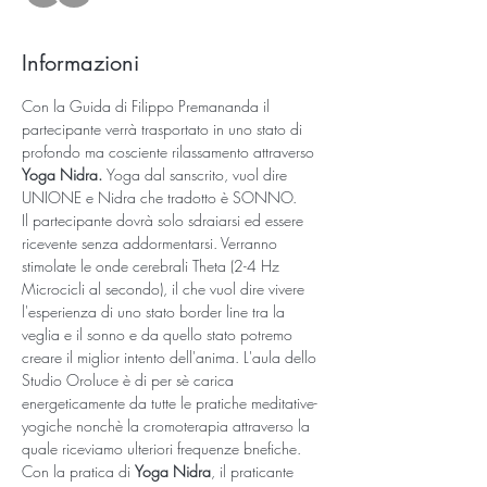
Informazioni
Con la Guida di Filippo Premananda il 
partecipante verrà trasportato in uno stato di 
profondo ma cosciente rilassamento attraverso 
Yoga Nidra. 
Yoga dal sanscrito, vuol dire 
UNIONE e Nidra che tradotto è SONNO. 
Il partecipante dovrà solo sdraiarsi ed essere 
ricevente senza addormentarsi. Verranno 
stimolate le onde cerebrali Theta (2-4 Hz 
Microcicli al secondo), il che vuol dire vivere 
l'esperienza di uno stato border line tra la 
veglia e il sonno e da quello stato potremo 
creare il miglior intento dell'anima. L'aula dello 
Studio Oroluce è di per sè carica 
energeticamente da tutte le pratiche meditative-
yogiche nonchè la cromoterapia attraverso la 
quale riceviamo ulteriori frequenze bnefiche.
Con la pratica di 
Yoga Nidra
, il praticante 