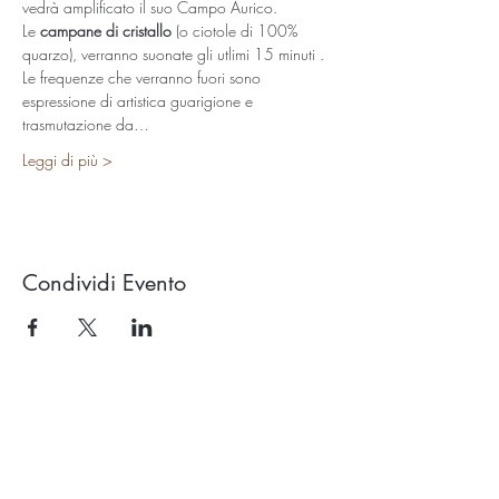
vedrà amplificato il suo Campo Aurico.  
Le 
campane di cristallo
 (o ciotole di 100% 
quarzo), verranno suonate gli utlimi 15 minuti . 
Le frequenze che verranno fuori sono 
espressione di artistica guarigione e 
trasmutazione da…
Leggi di più >
Condividi Evento
Studio OROLUCE di Filippo Pollara
Via Ercolani 15 – 40026 Imola (BO)