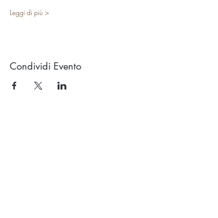
Leggi di più >
Condividi Evento
Studio OROLUCE di Filippo Pollara
Via Ercolani 15 – 40026 Imola (BO)
(a pochi mt. dal casello autostradale)
P.Iva
03676171204
Tel.
333.546.40.94
email:
info@oroluceyogaesuoni.it
SEGUI OROLUCE