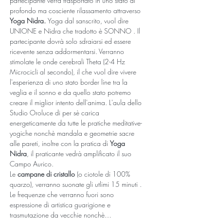
partecipante verrà trasportato in uno stato di 
profondo ma cosciente rilassamento attraverso 
Yoga Nidra. 
Yoga dal sanscrito, vuol dire 
UNIONE e Nidra che tradotto è SONNO . Il 
partecipante dovrà solo sdraiarsi ed essere 
ricevente senza addormentarsi. Verranno 
stimolate le onde cerebrali Theta (2-4 Hz 
Microcicli al secondo), il che vuol dire vivere 
l'esperienza di uno stato border line tra la 
veglia e il sonno e da quello stato potremo 
creare il miglior intento dell'anima. L'aula dello 
Studio Oroluce di per sè carica 
energeticamente da tutte le pratiche meditative-
yogiche nonchè mandala e geometrie sacre 
alle pareti, inoltre con la pratica di 
Yoga 
Nidra
, il praticante vedrà amplificato il suo 
Campo Aurico.  
Le 
campane di cristallo
 (o ciotole di 100% 
quarzo), verranno suonate gli utlimi 15 minuti . 
Le frequenze che verranno fuori sono 
espressione di artistica guarigione e 
trasmutazione da vecchie nonchè…