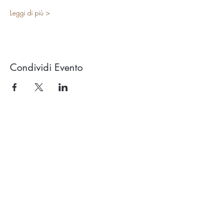
Leggi di più >
Condividi Evento
Studio OROLUCE di Filippo Pollara
Via Ercolani 15 – 40026 Imola (BO)
(a pochi mt. dal casello autostradale)
P.Iva
03676171204
Tel.
333.546.40.94
email:
info@oroluceyogaesuoni.it
SEGUI OROLUCE