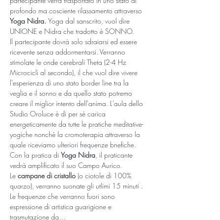
partecipante verrà trasportato in uno stato di 
profondo ma cosciente rilassamento attraverso 
Yoga Nidra. 
Yoga dal sanscrito, vuol dire 
UNIONE e Nidra che tradotto è SONNO. 
Il partecipante dovrà solo sdraiarsi ed essere 
ricevente senza addormentarsi. Verranno 
stimolate le onde cerebrali Theta (2-4 Hz 
Microcicli al secondo), il che vuol dire vivere 
l'esperienza di uno stato border line tra la 
veglia e il sonno e da quello stato potremo 
creare il miglior intento dell'anima. L'aula dello 
Studio Oroluce è di per sè carica 
energeticamente da tutte le pratiche meditative-
yogiche nonchè la cromoterapia attraverso la 
quale riceviamo ulteriori frequenze bnefiche.
Con la pratica di 
Yoga Nidra
, il praticante 
vedrà amplificato il suo Campo Aurico.  
Le 
campane di cristallo
 (o ciotole di 100% 
quarzo), verranno suonate gli utlimi 15 minuti . 
Le frequenze che verranno fuori sono 
espressione di artistica guarigione e 
trasmutazione da…