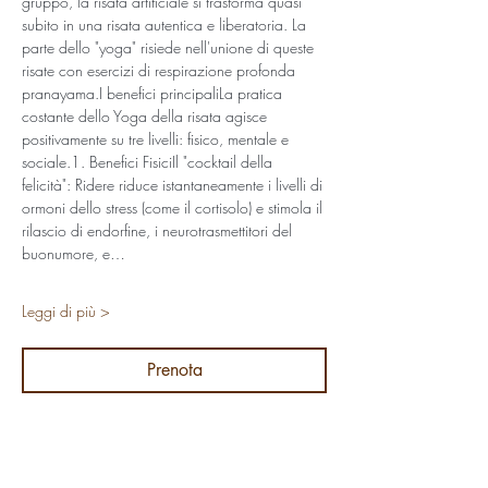
gruppo, la risata artificiale si trasforma quasi 
subito in una risata autentica e liberatoria. La 
parte dello "yoga" risiede nell'unione di queste 
risate con esercizi di respirazione profonda 
pranayama.​I benefici principali​La pratica 
costante dello Yoga della risata agisce 
positivamente su tre livelli: fisico, mentale e 
sociale.​1. Benefici Fisici​Il "cocktail della 
felicità": Ridere riduce istantaneamente i livelli di 
ormoni dello stress (come il cortisolo) e stimola il 
rilascio di endorfine, i neurotrasmettitori del 
buonumore, e…
Leggi di più >
Prenota