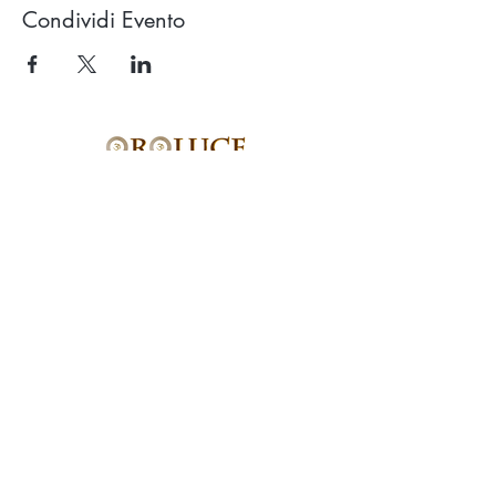
Condividi Evento
Studio OROLUCE di Filippo Pollara
Via Ercolani 15 – 40026 Imola (BO)
(a pochi mt. dal casello autostradale)
P.Iva
03676171204
Tel.
333.546.40.94
email:
info@oroluceyogaesuoni.it
SEGUI OROLUCE
SUI SOCIAL:
PRENOTA ONLINE