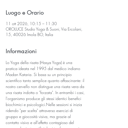
Luogo e Orario
11 ott 2026, 10:15 – 11:30
OROLUCE Studio Yoga & Suoni, Via Ercolani,
15, 40026 Imola BO, Italia
Informazioni
Lo Yoga della risata (Hasya Yoga) è una 
pratica ideata nel 1995 dal medico indiano 
Madan Kataria. Si basa su un principio 
scientifico tanto semplice quanto affascinante: il 
nostro cervello non distingue una risata vera da 
una risata indotta o "forzata". In entrambi i casi, 
l'organismo produce gli stessi identici benefici 
biochimici e psicologici.​Nelle sessioni si inizia 
ridendo "per scelta" attraverso esercizi di 
gruppo e giocosità visiva, ma grazie al 
contatto visivo e all'effetto contagioso del 