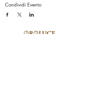
Condividi Evento
Studio OROLUCE di Filippo Pollara
Via Ercolani 15 – 40026 Imola (BO)
(a pochi mt. dal casello autostradale)
P.Iva
03676171204
Tel.
333.546.40.94
email:
info@oroluceyogaesuoni.it
SEGUI OROLUCE
SUI SOCIAL:
PRENOTA ONLINE