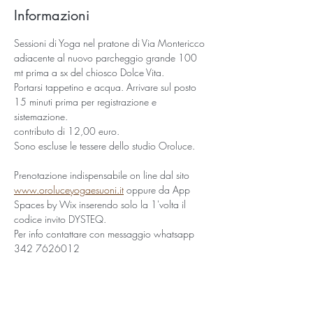
Informazioni
Sessioni di Yoga nel pratone di Via Montericco 
adiacente al nuovo parcheggio grande 100 
mt prima a sx del chiosco Dolce Vita.
Portarsi tappetino e acqua. Arrivare sul posto 
15 minuti prima per registrazione e 
sistemazione.
contributo di 12,00 euro. 
Sono escluse le tessere dello studio Oroluce.
Prenotazione indispensabile on line dal sito 
www.oroluceyogaesuoni.it
 oppure da App 
Spaces by Wix inserendo solo la 1'volta il 
codice invito DYSTEQ.
Per info contattare con messaggio whatsapp 
342 7626012