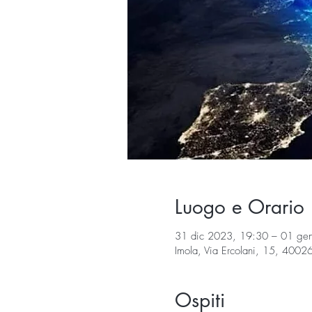
Luogo e Orario
31 dic 2023, 19:30 – 01 ge
Imola, Via Ercolani, 15, 40026
Ospiti