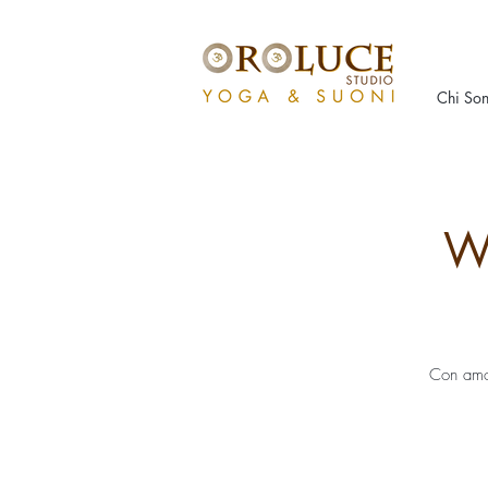
Chi So
W
Con amor