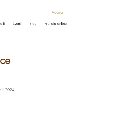
Accedi
atti
Eventi
Blog
Prenota online
ce
r il 2024