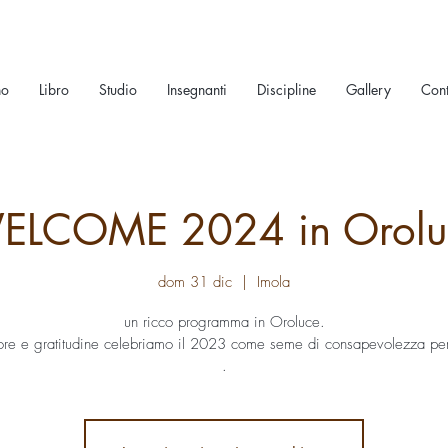
no
Libro
Studio
Insegnanti
Discipline
Gallery
Cont
ELCOME 2024 in Orolu
dom 31 dic
  |  
Imola
un ricco programma in Oroluce.
e e gratitudine celebriamo il 2023 come seme di consapevolezza pe
.