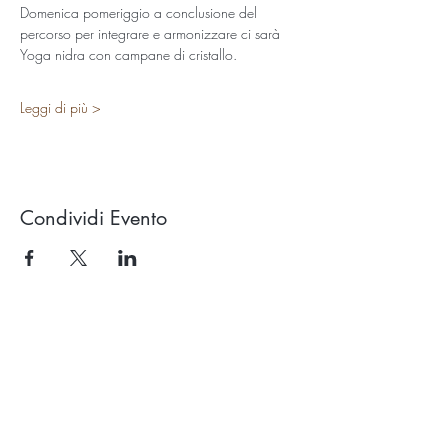
Domenica pomeriggio a conclusione del 
percorso per integrare e armonizzare ci sarà 
Yoga nidra con campane di cristallo.
Leggi di più >
Condividi Evento
Studio OROLUCE di Filippo Pollara
Via Ercolani 15 – 40026 Imola (BO)
(a pochi mt. dal casello autostradale)
P.Iva
03676171204