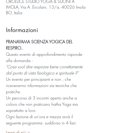
OROLUCE STUDIO YOGA & SUONI A
IMOLA, Via A. Ercolani, 13/a, 40026 Imola
BO, Italia
Informazioni
PRANAYAMA SCIENZA YOGICA DEL 
RESPIRO..
Questo evento di approfondimento risponde 
alla domanda :
"Cosa vuol dire respirare bene correttamente 
dal punto di vista fisiologico e spirituale ?"
Un evento per principianti e non , che 
riceveranno informazioni sia teoriche che 
pratiche.
Un percorso di 3 incontri aperto anche a 
coloro che non praticano hatha Yoga ma 
soprattutto a loro.
Ogni lezione di un'ora e mezza avrà il 
seguente programma  suddiviso in 4 fasi:
Leggi di più >