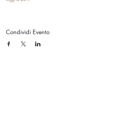
Condividi Evento
Studio OROLUCE di Filippo Pollara
Via Ercolani 15 – 40026 Imola (BO)
(a pochi mt. dal casello autostradale)
P.Iva
03676171204
Tel.
333.546.40.94
email:
info@oroluceyogaesuoni.it
SEGUI OROLUCE
SUI SOCIAL: