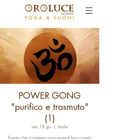
POWER GONG
"purifico e trasmuto"
(1)
ven 18 giu
  |  
Imola
Evento che si ripeterà ogni venerdì fino a metà