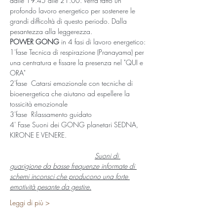
dalle 19.45 alle 21.00. Verrà fatto un 
profondo lavoro energetico per sostenere le 
grandi difficoltà di questo periodo. Dalla 
pesantezza alla leggerezza.  
POWER GONG
 in 4 fasi di lavoro energetico:
1'fase Tecnica di respirazione (Pranayama) per 
una centratura e fissare la presenza nel "QUI e 
ORA" 
2'fase  Catarsi emozionale con tecniche di 
bioenergetica che aiutano ad espellere la 
tossicità emozionale
3'fase  Rilassamento guidato 
4' Fase Suoni dei GONG planetari SEDNA, 
KIRONE E VENERE. 
Suoni di 
guarigione da basse frequenze informate di 
schemi inconsci che producono una forte 
emotività pesante da gestire.
Leggi di più >