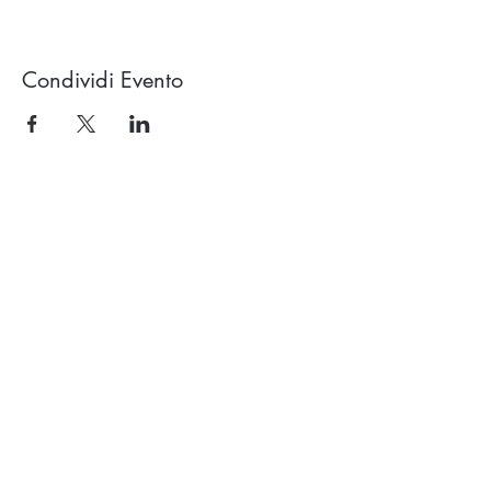
Condividi Evento
Studio OROLUCE di Filippo Pollara
Via Ercolani 15 – 40026 Imola (BO)
(a pochi mt. dal casello autostradale)
P.Iva
03676171204
Tel.
333.546.40.94
email:
info@oroluceyogaesuoni.it
SEGUI OROLUCE
SUI SOCIAL: