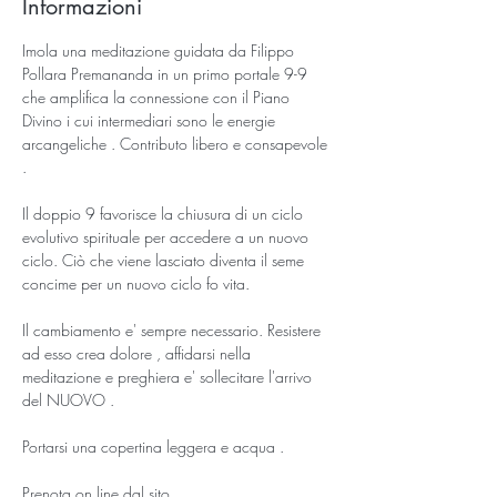
Informazioni
Imola una meditazione guidata da Filippo 
Pollara Premananda in un primo portale 9-9 
che amplifica la connessione con il Piano 
Divino i cui intermediari sono le energie 
arcangeliche . Contributo libero e consapevole 
.
Il doppio 9 favorisce la chiusura di un ciclo 
evolutivo spirituale per accedere a un nuovo 
ciclo. Ciò che viene lasciato diventa il seme 
concime per un nuovo ciclo fo vita.
Il cambiamento e' sempre necessario. Resistere 
ad esso crea dolore , affidarsi nella 
meditazione e preghiera e' sollecitare l'arrivo 
del NUOVO .
Portarsi una copertina leggera e acqua .
Prenota on line dal sito 