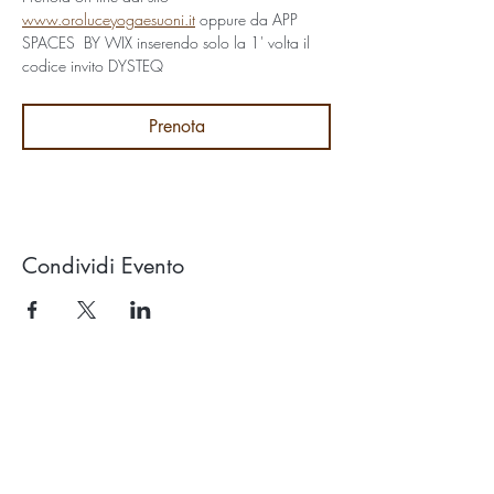
www.oroluceyogaesuoni.it
 oppure da APP 
SPACES  BY WIX inserendo solo la 1' volta il 
codice invito DYSTEQ
Prenota
Condividi Evento
Studio OROLUCE di Filippo Pollara
Via Ercolani 15 – 40026 Imola (BO)