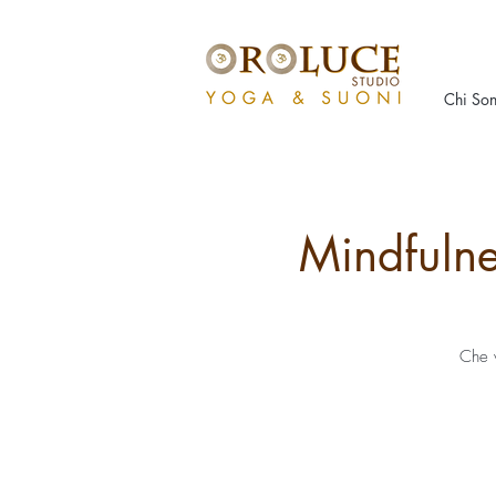
Chi So
Mindfuln
Che v