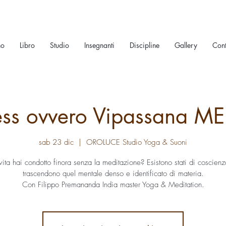
no
Libro
Studio
Insegnanti
Discipline
Gallery
Cont
ess ovvero Vipassana M
sab 23 dic
  |  
OROLUCE Studio Yoga & Suoni
ita hai condotto finora senza la meditazione? Esistono stati di coscien
trascendono quel mentale denso e identificato di materia.
Con Filippo Premananda India master Yoga & Meditation.