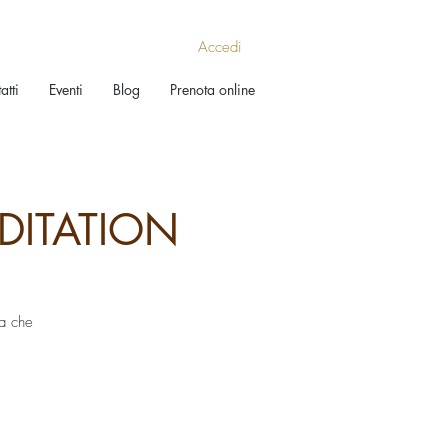
Accedi
atti
Eventi
Blog
Prenota online
EDITATION
za che