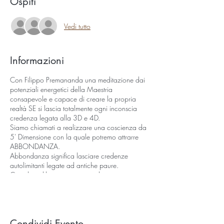
Ospiti
Vedi tutto
Informazioni
Con Filippo Premananda una meditazione dai
potenziali energetici della Maestria
consapevole e capace di creare la propria
realtà SE si lascia totalmente ogni inconscia
credenza legata alla 3D e 4D.
Siamo chiamati a realizzare una coscienza da
5' Dimensione con la quale potremo attrarre
ABBONDANZA.
Abbondanza significa lasciare credenze
autolimitanti legate ad antiche paure.
Contributo libero e consapevole
Prenota on line da App Spaces by wix
inserendo codice invito DYSTEQ
Condividi Evento