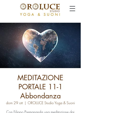
MEDITAZIONE
PORTALE 11-1
Abbondanza
dom 29 ott
  |  
OROLUCE Studio Yoga & Suoni
Con Filippo Premananda una meditazione dai