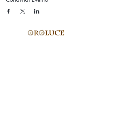
Studio OROLUCE di Filippo Pollara
Via Ercolani 15 – 40026 Imola (BO)
(a pochi mt. dal casello autostradale)
P.Iva
03676171204
Tel.
333.546.40.94
email:
info@oroluceyogaesuoni.it
SEGUI OROLUCE
SUI SOCIAL:
PRENOTA ONLINE
2020 Created by
CHiRGRAPHICS.IT