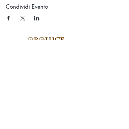
Condividi Evento
Studio OROLUCE di Filippo Pollara
Via Ercolani 15 – 40026 Imola (BO)
(a pochi mt. dal casello autostradale)
P.Iva
03676171204
Tel.
333.546.40.94
email:
info@oroluceyogaesuoni.it
SEGUI OROLUCE
SUI SOCIAL:
PRENOTA ONLINE