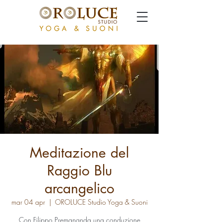
Meditazione del
Raggio Blu
arcangelico
mar 04 apr
  |  
OROLUCE Studio Yoga & Suoni
Con Filippo Premananda una conduzione