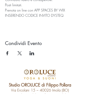
Posti limitati.
Prenota on line con APP SPACES BY WIX 
INSERENDO CODICE INVITO DYSTEQ 
Condividi Evento
Studio OROLUCE di Filippo Pollara
Via Ercolani 15 – 40026 Imola (BO)
(a pochi mt. dal casello autostradale)
P.Iva
03676171204
Tel.
333.546.40.94
email:
info@oroluceyogaesuoni.it