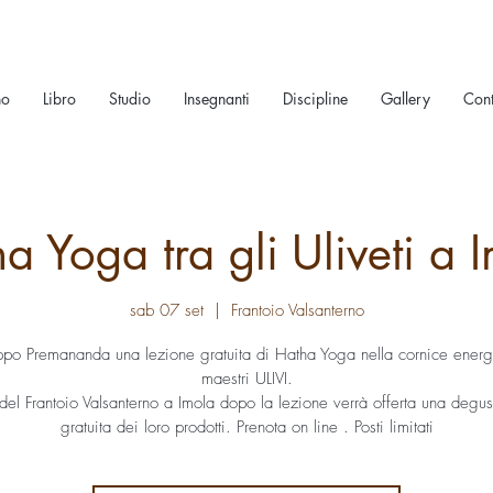
no
Libro
Studio
Insegnanti
Discipline
Gallery
Cont
a Yoga tra gli Uliveti a 
sab 07 set
  |  
Frantoio Valsanterno
ppo Premananda una lezione gratuita di Hatha Yoga nella cornice energ
maestri ULIVI.
del Frantoio Valsanterno a Imola dopo la lezione verrà offerta una degu
gratuita dei loro prodotti. Prenota on line . Posti limitati