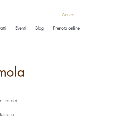
Accedi
atti
Eventi
Blog
Prenota online
Imola
etica dei
stazione