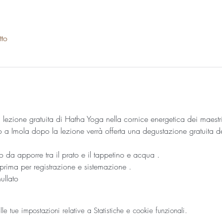
tto
ezione gratuita di Hatha Yoga nella cornice energetica dei maestri
o a Imola dopo la lezione verrà offerta una degustazione gratuita de
lo da apporre tra il prato e il tappetino e acqua .
 prima per registrazione e sistemazione .
ullato 
 tue impostazioni relative a Statistiche e cookie funzionali.