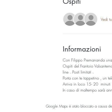
Ospiti
Vedi tu
Informazioni
Con Filippo Premananda una l
Ospiti del Frantoio Valsantern
line . Posti limitati .
Porta con te tappetino , un te
Arriva in loco 15- 20  minuti
In caso di maltempo sarà ann
Google Maps è stato bloccato a causa delle