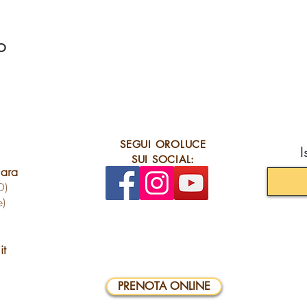
o
SEGUI OROLUCE
I
SUI SOCIAL:
lara
O)
e)
it
PRENOTA ONLINE