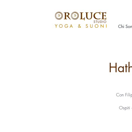
Chi So
Hath
Con Fili
Ospiti 