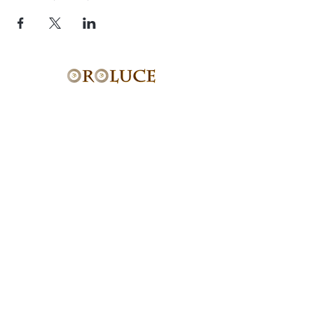
Studio OROLUCE di Filippo Pollara
Via Ercolani 15 – 40026 Imola (BO)
(a pochi mt. dal casello autostradale)
P.Iva
03676171204
Tel.
333.546.40.94
email:
info@oroluceyogaesuoni.it
SEGUI OROLUCE
SUI SOCIAL:
PRENOTA ONLINE
2020 Created by
CHiRGRAPHICS.IT