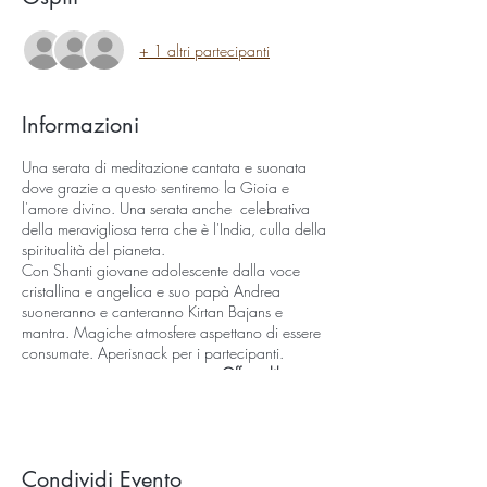
+ 1 altri partecipanti
Informazioni
Una serata di meditazione cantata e suonata
dove grazie a questo sentiremo la Gioia e
l'amore divino. Una serata anche celebrativa
della meravigliosa terra che è l'India, culla della
spiritualità del pianeta.
Con Shanti giovane adolescente dalla voce
cristallina e angelica e suo papà Andrea
suoneranno e canteranno Kirtan Bajans e
mantra. Magiche atmosfere aspettano di essere
consumate. Aperisnack per i partecipanti.
Offerta libera e
consapevole
.
prenotazioni on line. Posti limitatissimi.
Condividi Evento