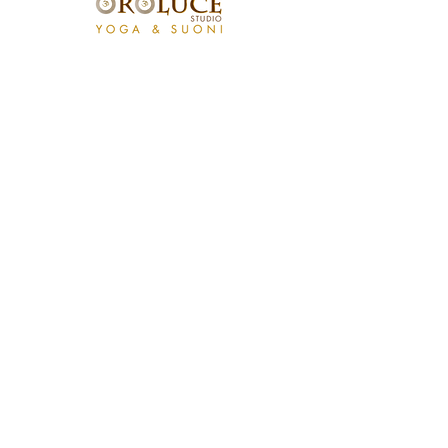
Studio OROLUCE di Filippo Pollara
Via Ercolani 15 – 40026 Imola (BO)
(a pochi mt. dal casello autostradale)
P.Iva
03676171204
Tel.
333.546.40.94
email:
info@oroluceyogaesuoni.it
SEGUI OROLUCE
SUI SOCIAL:
PRENOTA ONLINE
2020 Created by
CHiRGRAPHICS.IT
- Tutti i diritti sono riservati
Policy Privacy
Cookies
Iscriviti alla Newsletter