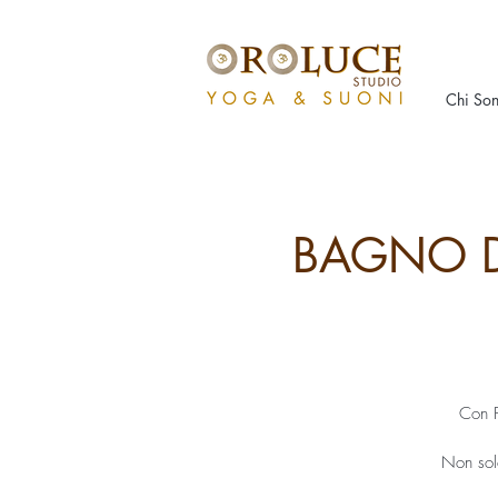
Chi So
BAGNO DI
Con F
Non sol