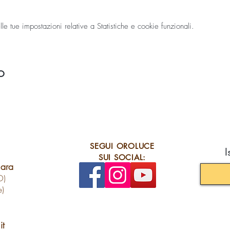
 tue impostazioni relative a Statistiche e cookie funzionali.
o
SEGUI OROLUCE
I
SUI SOCIAL:
lara
O)
e)
it