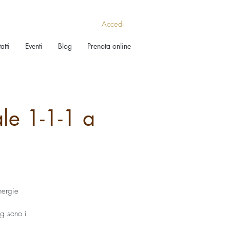
Accedi
atti
Eventi
Blog
Prenota online
e 1-1-1 a
nergie
g sono i