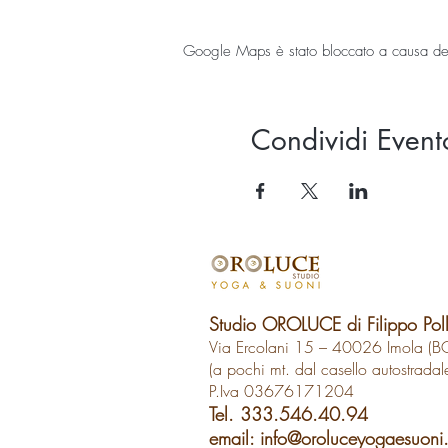
Google Maps è stato bloccato a causa delle
Condividi Event
Studio OROLUCE di Filippo Pol
Via Ercolani 15 – 40026 Imola (B
(a pochi mt. dal casello autostradal
P.Iva 03676171204
Tel. 333.546.40.94
email:
info@oroluceyogaesuoni.