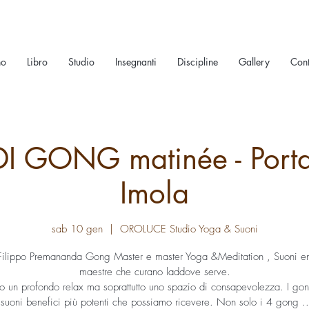
no
Libro
Studio
Insegnanti
Discipline
Gallery
Cont
 GONG matinée - Portal
Imola
sab 10 gen
  |  
OROLUCE Studio Yoga & Suoni
ilippo Premananda Gong Master e master Yoga &Meditation , Suoni e
maestre che curano laddove serve.
o un profondo relax ma soprattutto uno spazio di consapevolezza. I gon
suoni benefici più potenti che possiamo ricevere. Non solo i 4 gong ..