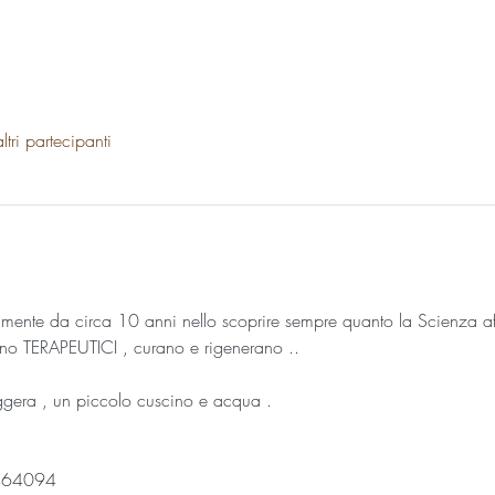
tri partecipanti
lmente da circa 10 anni nello scoprire sempre quanto la Scienza affe
no TERAPEUTICI , curano e rigenerano ..
eggera , un piccolo cuscino e acqua .
5464094 