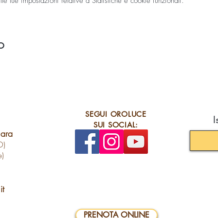
 tue impostazioni relative a Statistiche e cookie funzionali.
o
SEGUI OROLUCE
I
SUI SOCIAL:
lara
O)
e)
it
PRENOTA ONLINE