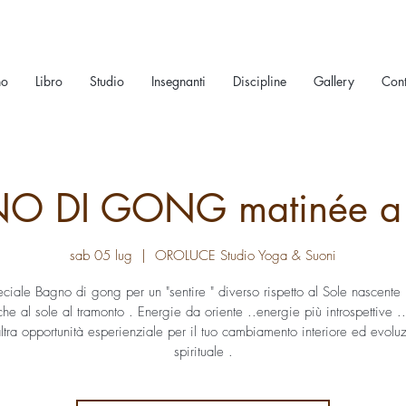
no
Libro
Studio
Insegnanti
Discipline
Gallery
Cont
O DI GONG matinée a 
sab 05 lug
  |  
OROLUCE Studio Yoga & Suoni
ciale Bagno di gong per un "sentire " diverso rispetto al Sole nascente p
che al sole al tramonto . Energie da oriente ..energie più introspettive ..
ltra opportunità esperienziale per il tuo cambiamento interiore ed evolu