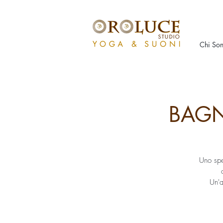
Chi So
BAGN
Uno spe
Un'a