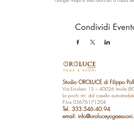
Google Maps è stato bloccato a causa delle
Condividi Event
Studio OROLUCE di Filippo Pol
Via Ercolani 15 – 40026 Imola (B
(a pochi mt. dal casello autostradal
P.Iva 03676171204
Tel. 333.546.40.94
email:
info@oroluceyogaesuoni.