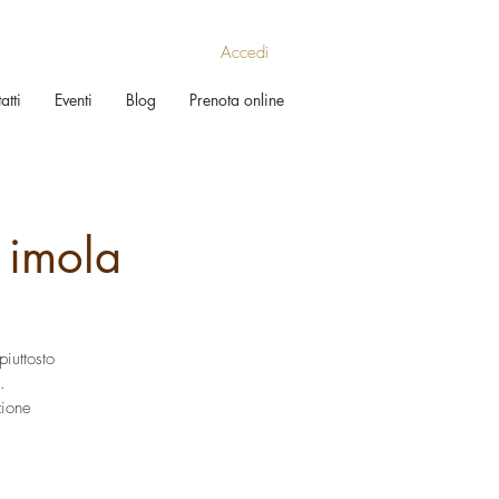
Accedi
atti
Eventi
Blog
Prenota online
imola
iuttosto
.
zione