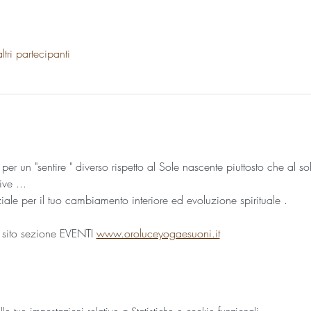
tri partecipanti
 un "sentire " diverso rispetto al Sole nascente piuttosto che al so
ive ...
iale per il tuo cambiamento interiore ed evoluzione spirituale .
 sito sezione EVENTI 
www.oroluceyogaesuoni.it