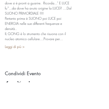
dove si è pronti a guarire.  Ricorda..." E LUCE 
fu'"...da dove ha avuto origine la LUCE? ....Dal 
SUONO PRIMORDIALE !!!!
Pertanto prima è SUONO poi LUCE poi 
ENERGIA nelle sue differenti frequenze e 
densità..
IL GONG è lo strumento che risuona con il 
nucleo atomico cellulare....Provare per…
Leggi di più >
Condividi Evento