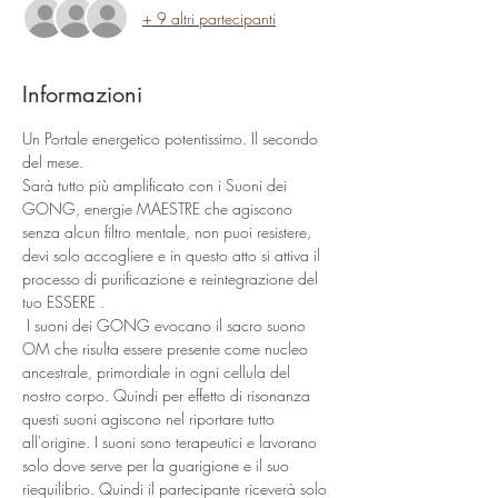
+ 9 altri partecipanti
Informazioni
Un Portale energetico potentissimo. Il secondo 
del mese. 
Sarà tutto più amplificato con i Suoni dei 
GONG, energie MAESTRE che agiscono 
senza alcun filtro mentale, non puoi resistere, 
devi solo accogliere e in questo atto si attiva il 
processo di purificazione e reintegrazione del 
tuo ESSERE .
 I suoni dei GONG evocano il sacro suono 
OM che risulta essere presente come nucleo 
ancestrale, primordiale in ogni cellula del 
nostro corpo. Quindi per effetto di risonanza 
questi suoni agiscono nel riportare tutto 
all'origine. I suoni sono terapeutici e lavorano 
solo dove serve per la guarigione e il suo 
riequilibrio. Quindi il partecipante riceverà solo 