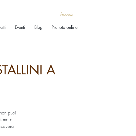
Accedi
atti
Eventi
Blog
Prenota online
ALLINI A
non puoi
zione e
riceverà