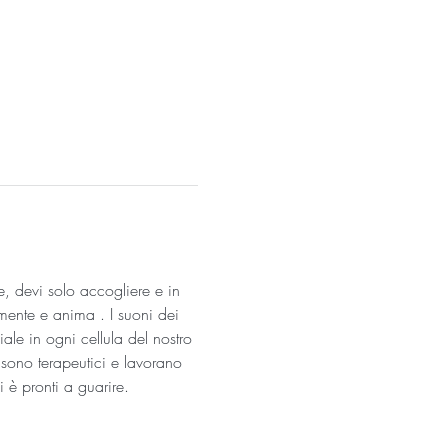
 devi solo accogliere e in 
 mente e anima . I suoni dei 
e in ogni cellula del nostro 
i sono terapeutici e lavorano 
 è pronti a guarire. 