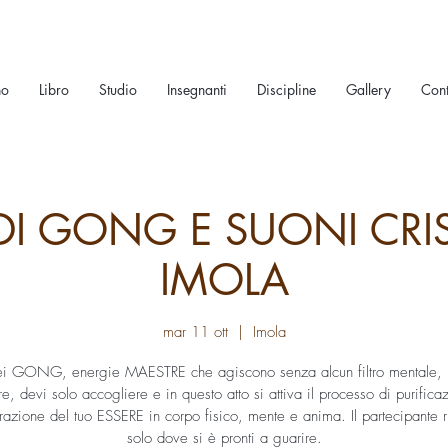
no
Libro
Studio
Insegnanti
Discipline
Gallery
Cont
I GONG E SUONI CRIST
IMOLA
mar 11 ott
  |  
Imola
ei GONG, energie MAESTRE che agiscono senza alcun filtro mentale, 
ere, devi solo accogliere e in questo atto si attiva il processo di purifica
razione del tuo ESSERE in corpo fisico, mente e anima. Il partecipante 
solo dove si è pronti a guarire.