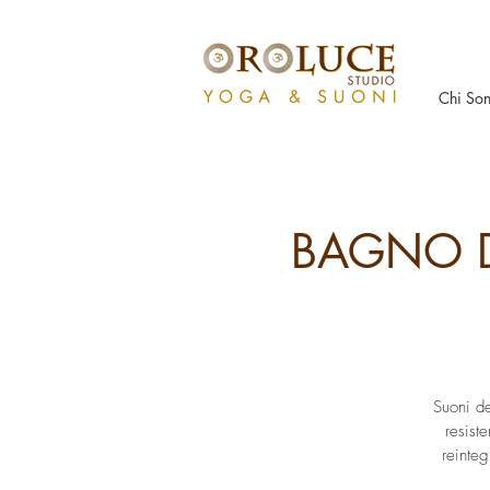
Chi So
BAGNO D
Suoni d
resist
reinteg