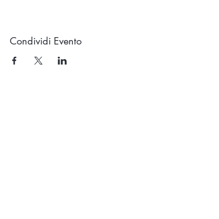
Condividi Evento
Studio OROLUCE di Filippo Pollara
Via Ercolani 15 – 40026 Imola (BO)
(a pochi mt. dal casello autostradale)
P.Iva
03676171204
Tel.
333.546.40.94
email:
info@oroluceyogaesuoni.it
SEGUI OROLUCE
SUI SOCIAL: