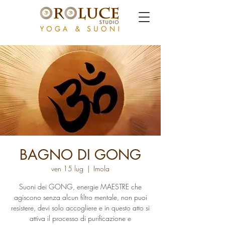
BAGNO DI GONG
ven 15 lug
  |  
Imola
Suoni dei GONG, energie MAESTRE che
agiscono senza alcun filtro mentale, non puoi
resistere, devi solo accogliere e in questo atto si
attiva il processo di purificazione e