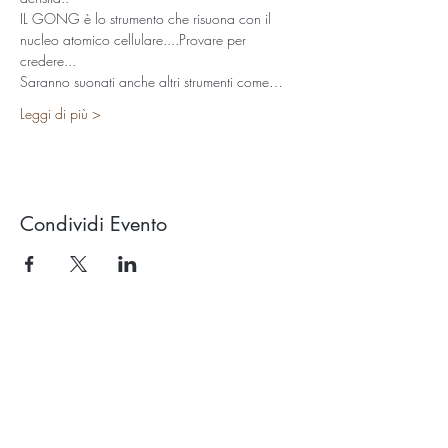
IL GONG è lo strumento che risuona con il 
nucleo atomico cellulare....Provare per 
credere...
Saranno suonati anche altri strumenti come…
Leggi di più >
Condividi Evento
Studio OROLUCE di Filippo Pollara
Via Ercolani 15 – 40026 Imola (BO)
(a pochi mt. dal casello autostradale)