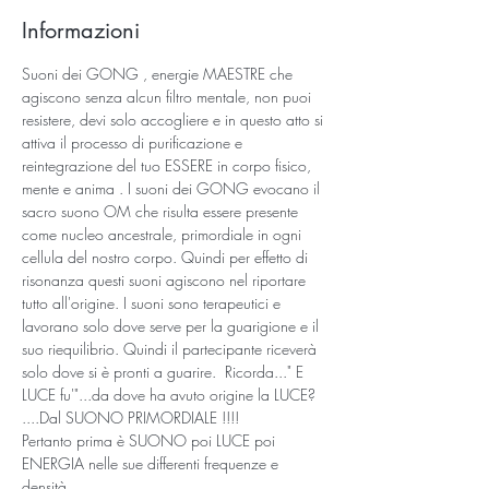
Informazioni
Suoni dei GONG , energie MAESTRE che 
agiscono senza alcun filtro mentale, non puoi 
resistere, devi solo accogliere e in questo atto si 
attiva il processo di purificazione e 
reintegrazione del tuo ESSERE in corpo fisico, 
mente e anima . I suoni dei GONG evocano il 
sacro suono OM che risulta essere presente 
come nucleo ancestrale, primordiale in ogni 
cellula del nostro corpo. Quindi per effetto di 
risonanza questi suoni agiscono nel riportare 
tutto all'origine. I suoni sono terapeutici e 
lavorano solo dove serve per la guarigione e il 
suo riequilibrio. Quindi il partecipante riceverà 
solo dove si è pronti a guarire.  Ricorda..." E 
LUCE fu'"...da dove ha avuto origine la LUCE? 
....Dal SUONO PRIMORDIALE !!!!
Pertanto prima è SUONO poi LUCE poi 
ENERGIA nelle sue differenti frequenze e 
densità..