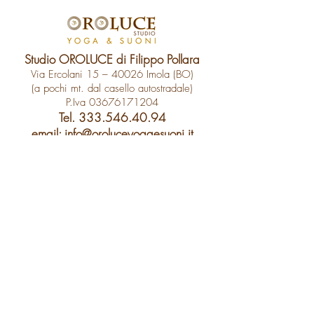
Studio OROLUCE di Filippo Pollara
Via Ercolani 15 – 40026 Imola (BO)
(a pochi mt. dal casello autostradale)
P.Iva
03676171204
Tel.
333.546.40.94
email:
info@oroluceyogaesuoni.it
SEGUI OROLUCE
SUI SOCIAL:
PRENOTA ONLINE
2020 Created by
CHiRGRAPHICS.IT
- Tutti i diritti sono riservati
Policy Privacy
Cookies