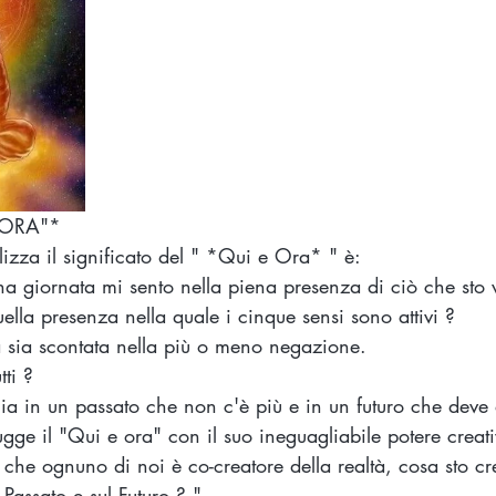
 ORA"* 
alizza il significato del " *Qui e Ora* " è:
na giornata mi sento nella piena presenza di ciò che sto 
ella presenza nella quale i cinque sensi sono attivi ? 
a sia scontata nella più o meno negazione.
tti ?
ia in un passato che non c'è più e in un futuro che deve 
ugge il "Qui e ora" con il suo ineguagliabile potere creati
o che ognuno di noi è co-creatore della realtà, cosa sto c
Passato e sul Futuro ? " 