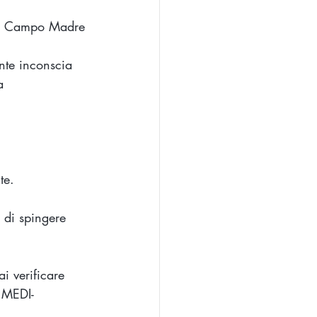
 il Campo Madre 
nte inconscia 
a
te. 
 di spingere 
ai verificare 
 *MEDI-