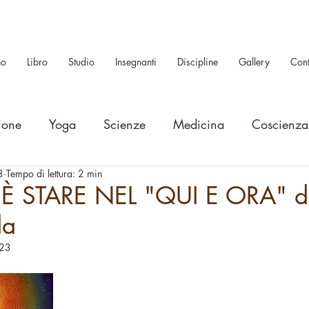
no
Libro
Studio
Insegnanti
Discipline
Gallery
Cont
ione
Yoga
Scienze
Medicina
Coscienza
3
Tempo di lettura: 2 min
È STARE NEL "QUI E ORA" di
da
023