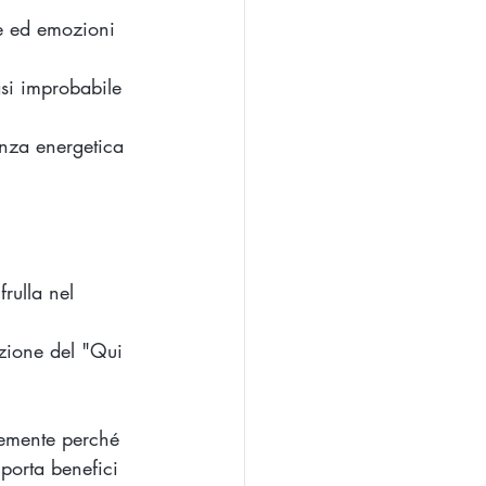
e ed emozioni 
asi improbabile 
enza energetica 
rulla nel 
zione del "Qui 
emente perché 
 porta benefici 