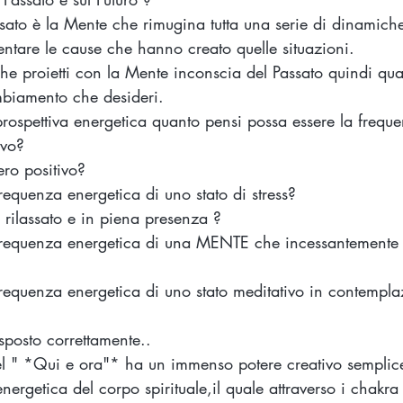
sato è la Mente che rimugina tutta una serie di dinamich
ntare le cause che hanno creato quelle situazioni.
 che proietti con la Mente inconscia del Passato quindi qu
biamento che desideri.
rospettiva energetica quanto pensi possa essere la frequ
ivo? 
ero positivo?
requenza energetica di uno stato di stress?
 rilassato e in piena presenza ? 
frequenza energetica di una MENTE che incessantemente f
frequenza energetica di uno stato meditativo in contempla
sposto correttamente..
l " *Qui e ora"* ha un immenso potere creativo semplic
nergetica del corpo spirituale,il quale attraverso i chakra