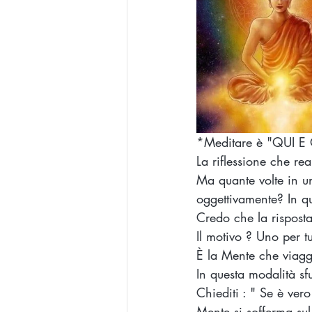
*Meditare è "QUI E
La riflessione che re
Ma quante volte in u
oggettivamente? In qu
Credo che la rispost
Il motivo ? Uno per tu
È la Mente che viagg
In questa modalità sf
Chiediti : " Se è ver
Mente si sofferma sul 