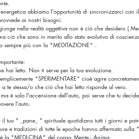
nte.
 energetica abbiamo l'opportunità di sincronizzarci con
rovvede ai nostri bisogni. 
 giunge nella realtà oggettiva non è ciò che desidero ( Me
 ma ciò che sono in merito allo stato evolutivo di coscienz
lizzo sempre più con la *MEDITAZIONE* .
importante:
 hai letto. Non ti serve per la tua evoluzione.
 semplicemente *SPERIMENTARE* cioè agire concretamen
a te stessa/o che ciò che hai letto risponde al vero.
ma è solo l'accensione dell'auto, poi serve che tu decida
overe l'auto.
il tuo " _pane_ " spirituale quotidiano tutti i giorni e potr
lture e tradizioni di tutte le epoche hanno affermato sulla
è la *MEDI-CINA* del corpo- Mente - Anima.