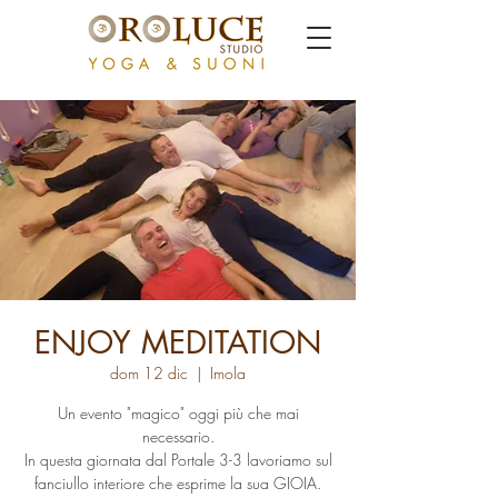
ENJOY MEDITATION
dom 12 dic
  |  
Imola
Un evento "magico" oggi più che mai
necessario.
In questa giornata dal Portale 3-3 lavoriamo sul
fanciullo interiore che esprime la sua GIOIA.