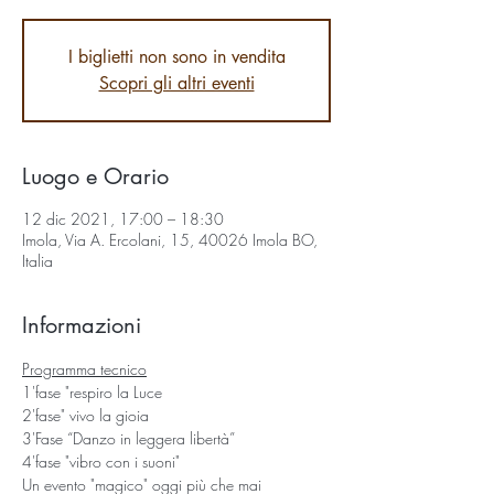
I biglietti non sono in vendita
Scopri gli altri eventi
Luogo e Orario
12 dic 2021, 17:00 – 18:30
Imola, Via A. Ercolani, 15, 40026 Imola BO,
Italia
Informazioni
Programma tecnico
1'fase "respiro la Luce
2'fase" vivo la gioia
3'Fase “Danzo in leggera libertà”
4'fase "vibro con i suoni"
Un evento "magico" oggi più che mai 